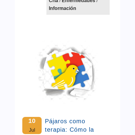
Cría
/
Enfermedades
/
Información
10
Pájaros como
terapia: Cómo la
Jul