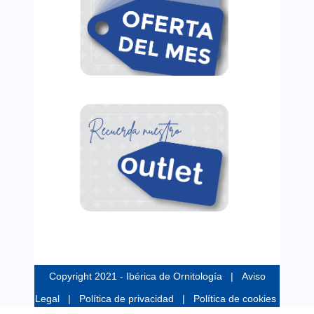
Copyright 2021 -
Ibérica de Ornitología
|
Aviso
Legal
|
Política de privacidad
|
Política de cookies